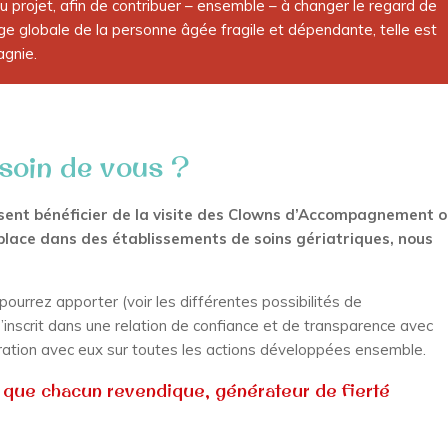
 projet, afin de contribuer – ensemble – à changer le regard de
rge globale de la personne âgée fragile et dépendante, telle est
pagnie.
soin de vous ?
ssent bénéficier de la visite des Clowns d’Accompagnement 
 place dans des établissements de soins gériatriques, nous
pourrez apporter (voir les différentes possibilités de
inscrit dans une relation de confiance et de transparence avec
boration avec eux sur toutes les actions développées ensemble.
t que chacun revendique, générateur de fierté