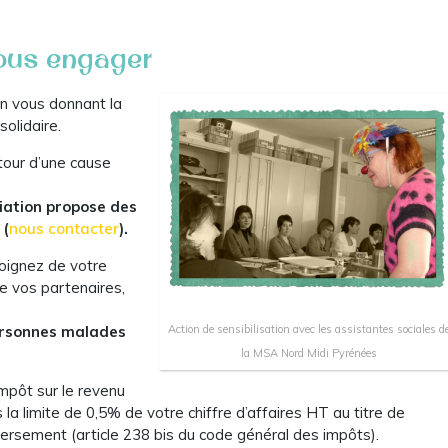
vous engager
n vous donnant la
solidaire.
tour d’une cause
iation propose des
 (
nous contacter
).
moignez de votre
de vos partenaires,
ersonnes malades
Action de sensibilisation avec les assistantes sociales d
la MSA Nord Midi Pyrénées
mpôt sur le revenu
la limite de 0,5% de votre chiffre d’affaires HT au titre de
 versement (article 238 bis du code général des impôts).