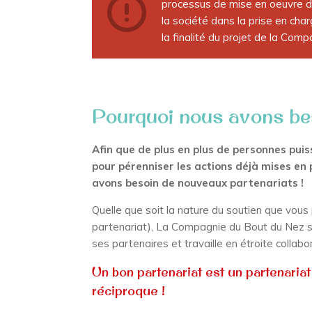
processus de mise en oeuvre du
la société dans la prise en cha
la finalité du projet de la Com
Pourquoi nous avons be
Afin que de plus en plus de personnes pui
pour pérenniser les actions déjà mises en
avons besoin de nouveaux partenariats !
Quelle que soit la nature du soutien que vous 
partenariat), La Compagnie du Bout du Nez s’
ses partenaires et travaille en étroite colla
Un bon partenariat est un partenaria
réciproque !