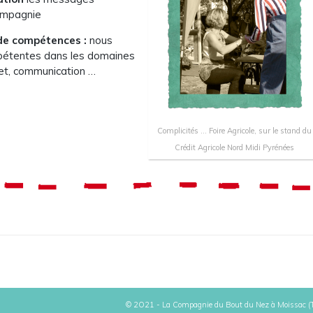
Compagnie
de compétences :
nous
pétentes dans les domaines
jet, communication …
Complicités … Foire Agricole, sur le stand du
Crédit Agricole Nord Midi Pyrénées
© 2O21 - La Compagnie du Bout du Nez à Moissac (Ta