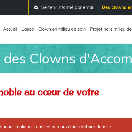
Se tenir informé par email
Des clowns en
Accueil
L’asso
Clown en milieu de soin
Projet hors milieu de
re des Clowns d'Acco
noble au cœur de votre
stique, impliquer tous les acteurs d’un territoire dans le