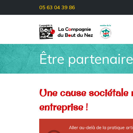
05 63 04 39 86
Être partenai
Une cause sociétale 
entreprise
!
Aller au-delà de la pratique arti